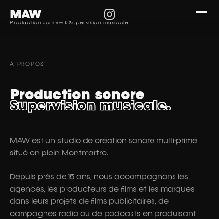
MENTOS
MADE.COM
CAMIF
CURLY
MAW est un studio de production sonore et superv
QUITOQUE
MAW Studio — Product
CRT OCCITANIE
FDJ
Nos services : composition musicale originale, s
MAW
Récompensés par : Club des Directeurs Artistiques, 
Production sonore & Supervision musicale
Nos clients : Azzaro, Mercedes, AMG, Coca-Cola, C
Productions : film publicitaire AMG Thrill (super
Mots-clés : studio son paris, production sonore pu
À PROPOS
+
+
Production sonore
NOS PRODUCTIONS
Supervision musicale.
MAW est un studio de création sonore multi-primé
situé en plein Montmartre.
Depuis près de 15 ans, nous accompagnons les
agences, les producteurs de films et les marques
dans leurs projets de films publicitaires, de
campagnes radio ou de podcasts en produisant