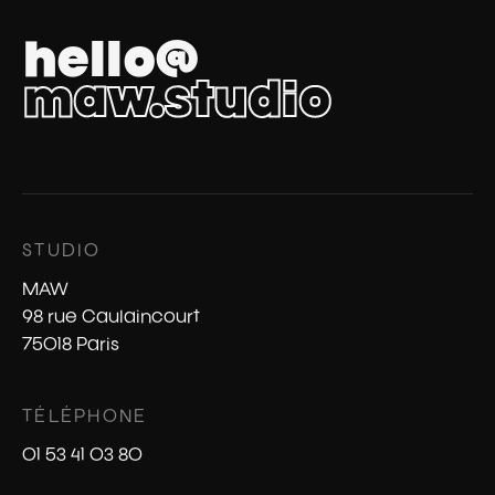
hello@
maw.studio
STUDIO
MAW
98 rue Caulaincourt
75018 Paris
TÉLÉPHONE
01 53 41 03 80